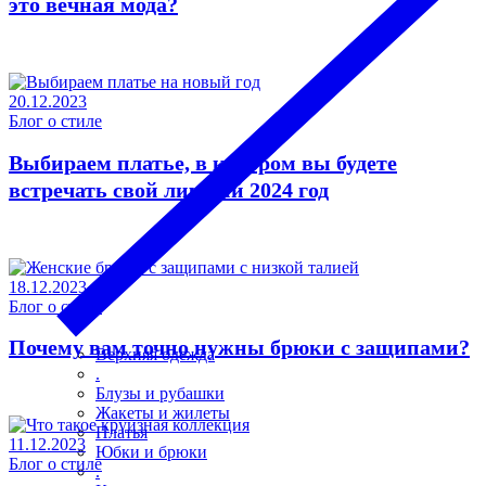
это вечная мода?
20.12.2023
Блог о стиле
Выбираем платье, в котором вы будете
встречать свой личный 2024 год
18.12.2023
Блог о стиле
Почему вам точно нужны брюки с защипами?
Верхняя одежда
.
Блузы и рубашки
Жакеты и жилеты
Платья
11.12.2023
Юбки и брюки
Блог о стиле
.