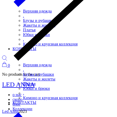
Верхняя одежда
.
Блузы и рубашки
Жакеты и жилеты
Платья
Юбки и брюки
.
Кимоно и круизная коллекция
КОНТАКТЫ
Верхняя одежда
0
.
No products in the cart.
Блузы и рубашки
Жакеты и жилеты
LED ANNA
Платья
Юбки и брюки
.
о нас
Кимоно и круизная коллекция
скоро
КОНТАКТЫ
блог
Коллекции
Led Anna
2023