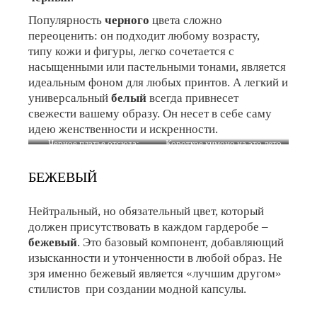
Популярность
черного
цвета сложно
переоценить: он подходит любому возрасту,
типу кожи и фигуры, легко сочетается с
насыщенными или пастельными тонами, является
идеальным фоном для любых принтов. А легкий и
универсальный
белый
всегда привнесет
свежести вашему образу. Он несет в себе саму
идею женственности и искренности.
Черное платье отсюда:
Короткое кимоно на это лето
https://t.me/ledanna86/2092
тут
https://t.me/ledanna86/2241
БЕЖЕВЫЙ
Нейтральный, но обязательный цвет, который
должен присутствовать в каждом гардеробе –
бежевый
. Это базовый компонент, добавляющий
изысканности и утонченности в любой образ. Не
зря именно бежевый является «лучшим другом»
стилистов при создании модной капсулы.