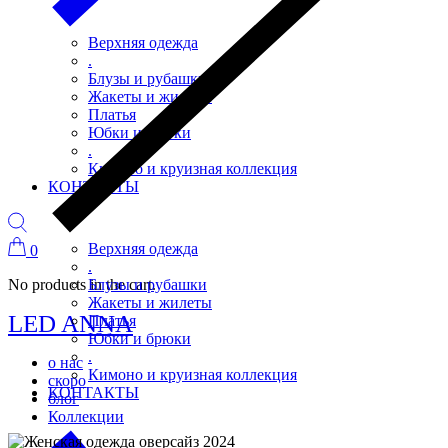
Верхняя одежда
.
Блузы и рубашки
Жакеты и жилеты
Платья
Юбки и брюки
.
Кимоно и круизная коллекция
КОНТАКТЫ
Верхняя одежда
0
.
No products in the cart.
Блузы и рубашки
Жакеты и жилеты
LED ANNA
Платья
Юбки и брюки
.
о нас
Кимоно и круизная коллекция
скоро
КОНТАКТЫ
блог
Коллекции