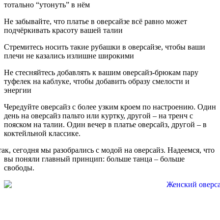
тотально “утонуть” в нём
Не забывайте, что платье в оверсайзе всё равно может
подчёркивать красоту вашей талии
Стремитесь носить такие рубашки в оверсайзе, чтобы ваши
плечи не казались излишне широкими
Не стесняйтесь добавлять к вашим оверсайз-брюкам пару
туфелек на каблуке, чтобы добавить образу смелости и
энергии
Чередуйте оверсайз с более узким кроем по настроению. Один
день на оверсайз пальто или куртку, другой – на тренч с
пояском на талии. Один вечер в платье оверсайз
,
другой – в
коктейльной классике
.
ак, сегодня мы разобрались с модой на оверсайз. Надеемся, что
вы поняли главный принцип: больше танца – больше
свободы.