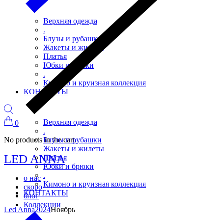
Верхняя одежда
.
Блузы и рубашки
Жакеты и жилеты
Платья
Юбки и брюки
.
Кимоно и круизная коллекция
КОНТАКТЫ
Верхняя одежда
0
.
No products in the cart.
Блузы и рубашки
Жакеты и жилеты
LED ANNA
Платья
Юбки и брюки
.
о нас
Кимоно и круизная коллекция
скоро
КОНТАКТЫ
блог
Коллекции
Led Anna
2024
Ноябрь