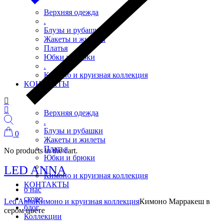
Верхняя одежда
.
Блузы и рубашки
Жакеты и жилеты
Платья
Юбки и брюки
.
Кимоно и круизная коллекция
КОНТАКТЫ
Верхняя одежда
.
Блузы и рубашки
0
Жакеты и жилеты
Платья
No products in the cart.
Юбки и брюки
.
LED ANNA
Кимоно и круизная коллекция
КОНТАКТЫ
о нас
скоро
Led Anna
Кимоно и круизная коллекция
Кимоно Марракеш в
блог
сером цвете
Коллекции