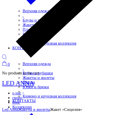
Верхняя одежда
.
Блузы и рубашки
Жакеты и жилеты
Платья
Юбки и брюки
.
Кимоно и круизная коллекция
КОНТАКТЫ
Верхняя одежда
0
.
No products in the cart.
Блузы и рубашки
Жакеты и жилеты
LED ANNA
Платья
Юбки и брюки
.
о нас
Кимоно и круизная коллекция
скоро
КОНТАКТЫ
блог
Коллекции
Led Anna
Жакеты и жилеты
Жакет «Сицилия»